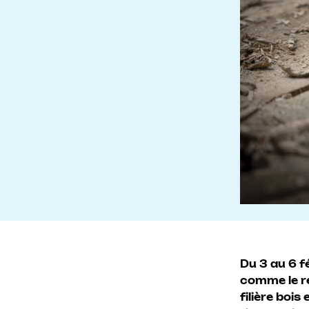
Du 3 au 6 f
comme le re
filière boi